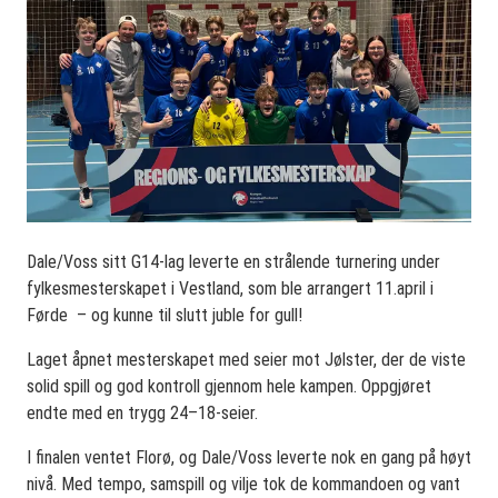
Dale/Voss sitt G14-lag leverte en strålende turnering under
fylkesmesterskapet i Vestland, som ble arrangert 11.april i
Førde – og kunne til slutt juble for gull!
Laget åpnet mesterskapet med seier mot Jølster, der de viste
solid spill og god kontroll gjennom hele kampen. Oppgjøret
endte med en trygg 24–18-seier.
I finalen ventet Florø, og Dale/Voss leverte nok en gang på høyt
nivå. Med tempo, samspill og vilje tok de kommandoen og vant